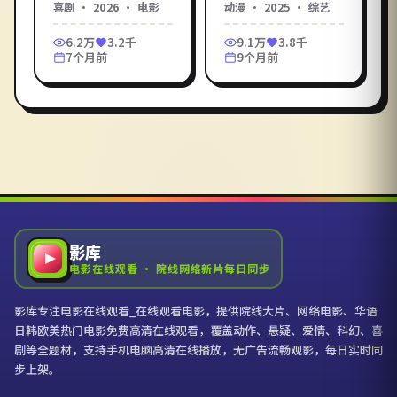
安·克鲁格
喜剧
·
2026
·
电影
动漫
·
2025
·
综艺
盟。影库《沙丘之
倒带」的能力，开始
等
歌》免费高清在线观
改写身边人的遗憾。
6.2万
3.2千
9.1万
3.8千
看电影服务，每日同
在影库电影在线观看_
7个月前
9个月前
步院线网络新片。
在线观看电影，无广
告免费高清在线观
看。
影库
电影在线观看 · 院线网络新片每日同步
影库专注电影在线观看_在线观看电影，提供院线大片、网络电影、华语
日韩欧美热门电影免费高清在线观看，覆盖动作、悬疑、爱情、科幻、喜
剧等全题材，支持手机电脑高清在线播放，无广告流畅观影，每日实时同
步上架。