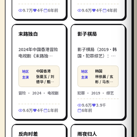
费高清电影在线观
传者」踏上反抗之
9.7万
4千
6年前
9.6万
4千
4年前
看，在线观看电影一
路。影库提供《缄默
1:59:15
2:04:42
站直达，支持手机电
都市》电影在线观看
脑无广告播放。
高清完整版，免费在
线观看电影一键直
中国香港
韩国
热门
热门
末路独白
影子棋局
达，HD 流畅画质支持
手机电脑播放。
2024年中国香港冒险
影子棋局（2019·韩
电视剧《末路独
国·犯罪综艺）：从
白》，陈可辛打造，
看守所放出来的窃贼
张曼玉 / 刘德华 / 甄子
组建新团队，目标是
中国香港
韩国
地区
地区
丹倾情演绎。丛林深
吞并整个东南亚的赌
张曼玉 / 刘
林依晨 / 玄
主演
主演
处一座被遗忘的部
场后台。延尚昊执
德华 / 甄子
彬 / 马东锡
丹
等
落，外来摄影师卷入
导，林依晨 / 玄彬 / 马
冒险
·
2024
·
电视剧
犯罪
·
2019
·
综艺
古老仪式。在影库电
东锡主演。影库免费
影在线观看_在线观看
高清电影在线观看，
9.6万
3.9千
电影，无广告免费高
在线观看电影一站直
9.6万
4千
1年前
6年前
清在线观看。
达，支持手机电脑无
2:17:49
2:23:47
广告播放。
英国
中国台湾
热门
热门
反向时差
雨夜归人