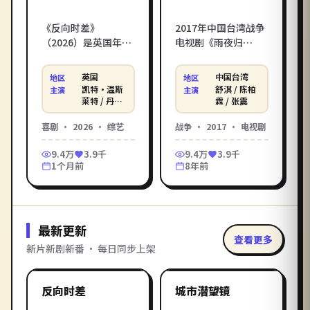
《反向时差》
2017年中国台湾战争
（2026）是英国年度
电视剧《雨夜归
喜剧综艺佳作，由克
人》，魏德圣打造，
里斯托弗·诺兰执
舒淇 / 陈柏霖 / 张震倾
英国
中国台湾
地区
地区
导，凯特·温斯莱
情演绎。二战末年的
凯特·温斯
舒淇 / 陈柏
主演
主演
特、丹尼尔·克雷格
孤岛要塞，七名残兵
莱特 / 丹尼
霖 / 张震
尔·克雷格
领衔主演——婚礼前
在最后七十二小时里
/ 汤姆·哈
喜剧
·
2026
·
综艺
战争
·
2017
·
电视剧
夜，新郎跟岳父被反
坚守与抉择。在影库
迪
锁在荒岛上，一边斗
电影在线观看_在线观
9.4万
3.9千
9.4万
3.9千
智斗勇一边互相理
看电影，无广告免费
1个月前
8年前
解。影库提供《反向
高清在线观看。
时差》电影在线观看
高清完整版，免费在
线观看电影一键直
最新更新
达，HD 流畅画质支持
查看更多
手机电脑播放。
新片新剧新番 · 每日同步上架
2:17:49
2:24:10
英国
美国
最新
最新
反向时差
城市潜望镜