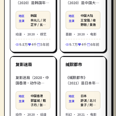
（2020）是韩国年度
（2020）是中国大陆
动漫综艺佳作，由延
年度喜剧电影佳作，
尚昊执导，林允儿、
由文牧野执导，王宝
韩国
中国大陆
地区
地区
河正宇领衔主演——
强、绫野刚领衔主演
林允儿 / 河
王宝强 / 绫
主演
主演
退役声优重新出道，
——婚礼前夜，新郎
正宇 / 玄彬
野刚 / 黄渤
等
带着一群古怪同事在
跟岳父被反锁在荒岛
动漫
·
2020
·
综艺
喜剧
·
2020
·
电影
配音棚里追梦。影库
上，一边斗智斗勇一
提供《蓝色边界》电
边互相理解。影库提
9.8万
4千
5年前
9.7万
4千
6年前
影在线观看高清完整
供《长夜信使》电影
2:23:15
1:53:20
版，免费在线观看电
在线观看高清完整
影一键直达，HD 流畅
版，免费在线观看电
画质支持手机电脑播
影一键直达，HD 流畅
中国香港
日本
热门
热门
复影迷局
缄默都市
放。
画质支持手机电脑播
放。
复影迷局（2020·中
《缄默都市》
国香港·动作动
（2021）是日本年度
漫）：一支特勤小队
科幻电影佳作，由行
潜入风暴海域营救人
定勋执导，舒淇、北
中国香港
日本
地区
地区
质，72 小时倒计时步
川景子领衔主演——
郭富城 / 甄
舒淇 / 北川
主演
主演
步紧逼。尔冬升执
近未来都市，人工智
子丹 / 张家
景子 / 阿部
辉
宽
导，郭富城 / 甄子丹 /
能开始接管人类记
动作
·
2020
·
动漫
科幻
·
2021
·
电影
张家辉主演。影库免
忆，最后一名「未上