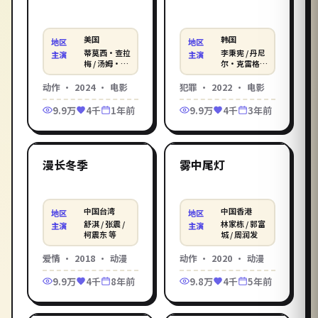
美国
韩国
地区
地区
蒂莫西·查拉
李秉宪 / 丹尼
主演
主演
梅 / 汤姆·克
尔·克雷格 /
鲁斯 / 罗伯特
孔刘 等
·帕丁森 等
动作
·
2024
·
电影
犯罪
·
2022
·
电影
9.9万
4千
1年前
9.9万
4千
3年前
1:51:45
2:30:10
中国台湾
中国香港
精选
精选
漫长冬季
雾中尾灯
中国台湾
中国香港
地区
地区
舒淇 / 张震 /
林家栋 / 郭富
主演
主演
柯震东 等
城 / 周润发
爱情
·
2018
·
动漫
动作
·
2020
·
动漫
9.9万
4千
8年前
9.8万
4千
5年前
2:19:09
1:56:29