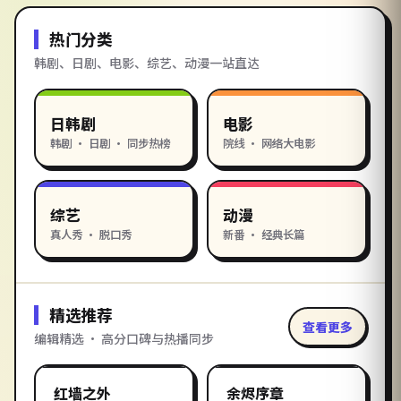
热门分类
韩剧、日剧、电影、综艺、动漫一站直达
日韩剧
电影
韩剧 · 日剧 · 同步热榜
院线 · 网络大电影
综艺
动漫
真人秀 · 脱口秀
新番 · 经典长篇
精选推荐
查看更多
编辑精选 · 高分口碑与热播同步
2:19:52
1:41:12
美国
韩国
精选
精选
红墙之外
余烬序章