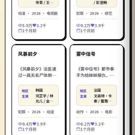
院新生在禁区图书馆
单的银行抢劫，牵出
传君 / 王砚
/ 彭昱畅
辉 等
遇见百年前的故人灵
整个城市顶层金融帝
动漫
·
2026
·
电视剧
犯罪
·
2026
·
综艺
魂。在影库电影在线
国的塌陷。在影库电
观看_在线观看电影，
影在线观看_在线观看
5.9万
3.2千
9.2万
3.9千
无广告免费高清在线
电影，无广告免费高
1个月前
1个月前
观看。
清在线观看。
2:16:01
1:44:18
韩国
法国
最新
最新
风暴前夕
雾中信号
《风暴前夕》法医通
《雾中信号》都市拳
过一具无名尸体倒推
手为给妹妹报仇，孤
出一张横跨三十年的
身闯入地下黑拳赛
犯罪网。2026年韩国
场，每一拳都通向真
韩国
法国
地区
地区
口碑犯罪动漫，姜帝
相。2026年法国口碑
河正宇 / 林
文森特·卡
主演
主演
圭与河正宇、林允儿
动作电影，弗朗索瓦
允儿 / 全度
索 / 蕾雅·
妍 等
赛杜 / 伊莎
联袂打造。立即进入
·欧容与文森特·卡
贝尔·于佩
犯罪
·
2026
·
动漫
动作
·
2026
·
电影
影库电影在线观看_在
索、蕾雅·赛杜联袂
尔 等
线观看电影，HD 高清
打造。立即进入影库
9.4万
3.9千
6.2万
3.2千
画质免费畅享、无广
电影在线观看_在线观
1个月前
1个月前
告流畅播放。
看电影，HD 高清画质