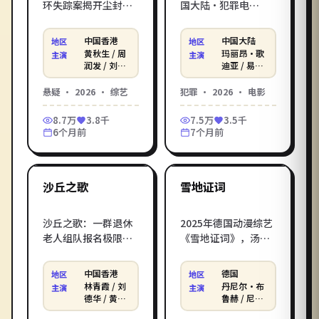
环失踪案揭开尘封二
国大陆·犯罪电
十年的旧账，侦探在
影）：法医通过一具
层层反转中逼近真
无名尸体倒推出一张
中国香港
中国大陆
地区
地区
相。2026年中国香港
横跨三十年的犯罪
黄秋生 / 周
玛丽昂·歌
主演
主演
口碑悬疑综艺，彭浩
网。乌尔善执导，玛
润发 / 刘德
迪亚 / 易烊
华 等
千玺 / 沈腾
翔与黄秋生、周润发
丽昂·歌迪亚 / 易烊
悬疑
·
2026
·
综艺
犯罪
·
2026
·
电影
联袂打造。立即进入
千玺 / 沈腾主演。影
影库电影在线观看_在
库免费高清电影在线
8.7万
3.8千
7.5万
3.5千
线观看电影，HD 高清
观看，在线观看电影
6个月前
7个月前
画质免费畅享、无广
一站直达，支持手机
1:57:00
1:49:05
告流畅播放。
电脑无广告播放。
中国香港
德国
最新
最新
沙丘之歌
雪地证词
沙丘之歌：一群退休
2025年德国动漫综艺
老人组队报名极限综
《雪地证词》，汤姆
艺，把节目组逼到崩
·提克威打造，丹尼
溃。杜琪峰执导的
尔·布鲁赫 / 尼娜·霍
中国香港
德国
地区
地区
2026年中国香港喜剧
斯 / 黛安·克鲁格倾
林青霞 / 刘
丹尼尔·布
主演
主演
话题之作，林青霞、
情演绎。雨季城市里
德华 / 黄秋
鲁赫 / 尼娜
生 等
·霍斯 / 黛
刘德华等实力派加
平凡少女觉醒「时间