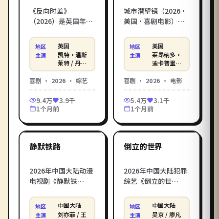
《反向时差》
城市潜望镜（2026·
（2026）是英国年度
美国·喜剧电影）：
喜剧综艺佳作，由克
便利店深夜班的三个
里斯托弗·诺兰执
打工人，意外撞见全
英国
美国
地区
地区
导，凯特·温斯莱
城最荒诞的盗窃案。
凯特·温斯
莱昂纳多·
主演
主演
特、丹尼尔·克雷格
马丁·斯科塞斯执
莱特 / 丹尼
迪卡普里奥
尔·克雷格
/ 瑞恩·高
领衔主演——婚礼前
导，莱昂纳多·迪卡
/ 汤姆·哈
斯林 / 罗伯
喜剧
·
2026
·
综艺
喜剧
·
2026
·
电影
夜，新郎跟岳父被反
普里奥 / 瑞恩·高斯
迪
特·帕丁森
锁在荒岛上，一边斗
林 / 罗伯特·帕丁森
等
9.4万
3.9千
5.4万
3.1千
智斗勇一边互相理
主演。影库免费高清
1个月前
1个月前
解。影库提供《反向
电影在线观看，在线
1:50:59
1:41:05
时差》电影在线观看
观看电影一站直达，
高清完整版，免费在
支持手机电脑无广告
中国大陆
中国大陆
线观看电影一键直
播放。
最新
最新
静默铁路
倒立的世界
达，HD 流畅画质支持
手机电脑播放。
2026年中国大陆动漫
2026年中国大陆犯罪
电视剧《静默铁
综艺《倒立的世
路》，贾樟柯打造，
界》，乌尔善打造，
刘亦菲 / 王传君 / 王砚
吴京 / 廖凡 / 彭昱畅倾
中国大陆
中国大陆
地区
地区
辉倾情演绎。魔法学
情演绎。一桩看似简
刘亦菲 / 王
吴京 / 廖凡
主演
主演