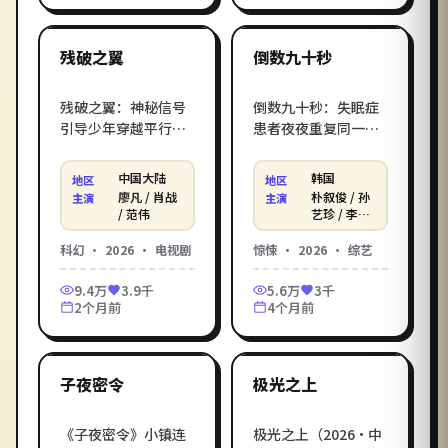
1:36:08
2:16:07
免费畅享、无广告流
畅播放。
中国大陆
韩国
最新
最新
残破之翼
倒数九十秒
残破之翼：神秘信号
倒数九十秒：失眠症
引导少年穿越平行宇
患者夜夜重复同一个
宙，每一次跳跃都在
梦，直到现实开始向
改写他与世界的关
梦的方向倾斜。金知
中国大陆
韩国
地区
地区
系。张艺谋执导的
云执导的2026年韩国
廖凡 / 肖战
朴叙俊 / 孙
主演
主演
2026年中国大陆科幻
惊悚话题之作，朴叙
/ 范伟
艺珍 / 李秉
宪 等
话题之作，廖凡、肖
俊、孙艺珍等实力派
科幻
·
2026
·
电视剧
惊悚
·
2026
·
综艺
战等实力派加盟。影
加盟。影库《倒数九
库《残破之翼》免费
十秒》免费高清在线
9.4万
3.9千
5.6万
3千
高清在线观看电影服
观看电影服务，每日
2个月前
4个月前
务，每日同步院线网
同步院线网络新片。
1:45:00
2:27:09
络新片。
中国香港
中国大陆
最新
最新
子夜密令
极光之上
《子夜密令》小镇连
极光之上（2026·中