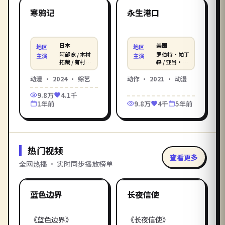
日本
美国
精选
精选
寒鸦记
永生港口
日本
美国
地区
地区
阿部宽 / 木村
罗伯特·帕丁
主演
主演
拓哉 / 有村架
森 / 亚当·德
纯
赖弗 / 佛罗伦
丝·普 等
动漫
·
2024
·
综艺
动作
·
2021
·
动漫
9.8万
4.1千
1年前
9.8万
4千
5年前
热门视频
查看更多
全网热播 · 实时同步播放榜单
1:35:01
2:42:35
韩国
中国大陆
热门
热门
蓝色边界
长夜信使
《蓝色边界》
《长夜信使》